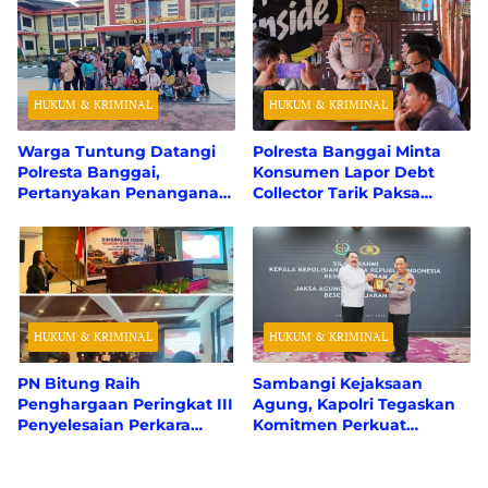
Perhitungan Resmi dari
Hektare Karhutla
BPK RI
HUKUM & KRIMINAL
HUKUM & KRIMINAL
Warga Tuntung Datangi
Polresta Banggai Minta
Polresta Banggai,
Konsumen Lapor Debt
Pertanyakan Penanganan
Collector Tarik Paksa
Perkara Dugaan Tipikor
Kendaraan Tanpa
APBDes
Sertifikat Jaminan Fidusia
HUKUM & KRIMINAL
HUKUM & KRIMINAL
PN Bitung Raih
Sambangi Kejaksaan
Penghargaan Peringkat III
Agung, Kapolri Tegaskan
Penyelesaian Perkara
Komitmen Perkuat
Pidana Tercepat Se-
Sinergitas demi Hukum
Wilayah PT Manado
yang Berkeadilan