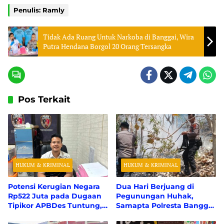
Penulis: Ramly
Tidak Ada Ruang Untuk Narkoba di Banggai, Wira
Putra Hendana Borgol 20 Orang Tersangka
Pos Terkait
HUKUM & KRIMINAL
HUKUM & KRIMINAL
Potensi Kerugian Negara
Dua Hari Berjuang di
Rp522 Juta pada Dugaan
Pegunungan Huhak,
Tipikor APBDes Tuntung,
Samapta Polresta Banggai
Polresta Banggai Tunggu
Berhasil Padamkan 50