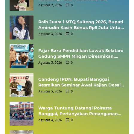
Indonesia, Diundang Kementerian
Agustus 2, 2026
0
ESDM Sharing Session SMKP
Raih Juara 1 MTQ Sulteng 2026, Bupati
Amirudin Kasih Bonus Rp5 Juta Untuk
Siswi MTsN 1 Banggai, Kepala Sekolah
Agustus 3, 2026
0
Dapat Umrah
Fajar Baru Pendidikan Luwuk Selatan:
Gedung SMPN Mirqan Diresmikan,
Bupati Banggai Targetkan Generasi
Agustus 3, 2026
0
Berdaya Saing Global
Gandeng IPDN, Bupati Banggai
Resmikan Seminar Awal Kajian Desain
Besar Wilayah
Agustus 3, 2026
0
Warga Tuntung Datangi Polresta
Banggai, Pertanyakan Penanganan
Perkara Dugaan Tipikor APBDes
Agustus 4, 2026
0