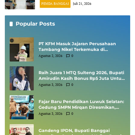
Perusahaan Suarakan Hak Asasi
PEMDA BANGGAI
Juli 21, 2026
Karyawan
Popular Posts
PT KFM Masuk Jajaran Perusahaan
Tambang Nikel Terkemuka di
Indonesia, Diundang Kementerian
Agustus 2, 2026
0
ESDM Sharing Session SMKP
Raih Juara 1 MTQ Sulteng 2026, Bupati
Amirudin Kasih Bonus Rp5 Juta Untuk
Siswi MTsN 1 Banggai, Kepala Sekolah
Agustus 3, 2026
0
Dapat Umrah
Fajar Baru Pendidikan Luwuk Selatan:
Gedung SMPN Mirqan Diresmikan,
Bupati Banggai Targetkan Generasi
Agustus 3, 2026
0
Berdaya Saing Global
Gandeng IPDN, Bupati Banggai