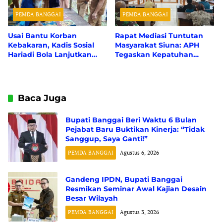
PEMDA BANGGAI
PEMDA BANGGAI
Usai Bantu Korban
Rapat Mediasi Tuntutan
Kebakaran, Kadis Sosial
Masyarakat Siuna: APH
Hariadi Bola Lanjutkan
Tegaskan Kepatuhan
Aksi Humanis Pantau
Hukum Regulasi CSR dan
ODGJ di Nambo
Risiko Suap, Perusahaan
Suarakan Hak Asasi
Karyawan
Baca Juga
Bupati Banggai Beri Waktu 6 Bulan
Pejabat Baru Buktikan Kinerja: “Tidak
Sanggup, Saya Ganti!”
PEMDA BANGGAI
Agustus 6, 2026
Gandeng IPDN, Bupati Banggai
Resmikan Seminar Awal Kajian Desain
Besar Wilayah
PEMDA BANGGAI
Agustus 3, 2026