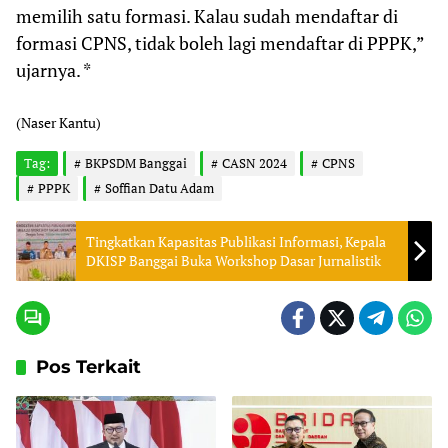
memilih satu formasi. Kalau sudah mendaftar di
formasi CPNS, tidak boleh lagi mendaftar di PPPK,”
ujarnya. *
(Naser Kantu)
Tag:
BKPSDM Banggai
CASN 2024
CPNS
PPPK
Soffian Datu Adam
Tingkatkan Kapasitas Publikasi Informasi, Kepala
DKISP Banggai Buka Workshop Dasar Jurnalistik
Pos Terkait