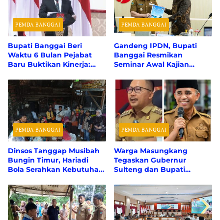
PEMDA BANGGAI
PEMDA BANGGAI
Bupati Banggai Beri
Gandeng IPDN, Bupati
Waktu 6 Bulan Pejabat
Banggai Resmikan
Baru Buktikan Kinerja:
Seminar Awal Kajian
“Tidak Sanggup, Saya
Desain Besar Wilayah
Ganti!”
PEMDA BANGGAI
PEMDA BANGGAI
Dinsos Tanggap Musibah
Warga Masungkang
Bungin Timur, Hariadi
Tegaskan Gubernur
Bola Serahkan Kebutuhan
Sulteng dan Bupati
Dasar Untuk Korban
Banggai Sama-Sama
Kebakaran
Bekerja