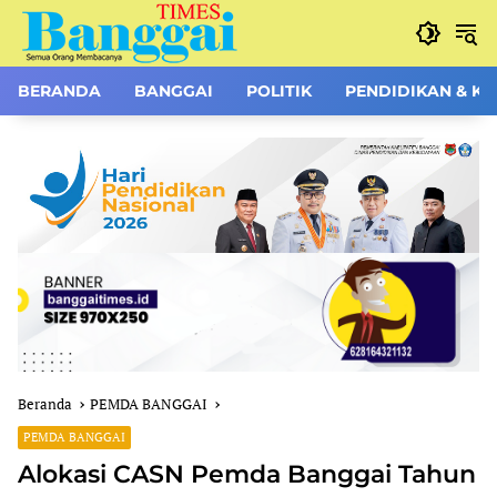
Langsung
ke
konten
BERANDA
BANGGAI
POLITIK
PENDIDIKAN & K
Beranda
PEMDA BANGGAI
PEMDA BANGGAI
Alokasi CASN Pemda Banggai Tahun