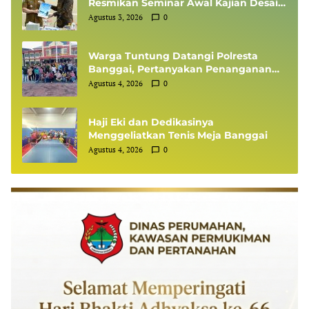
Resmikan Seminar Awal Kajian Desain
Besar Wilayah
Agustus 3, 2026
0
Warga Tuntung Datangi Polresta
Banggai, Pertanyakan Penanganan
Perkara Dugaan Tipikor APBDes
Agustus 4, 2026
0
Haji Eki dan Dedikasinya
Menggeliatkan Tenis Meja Banggai
Agustus 4, 2026
0