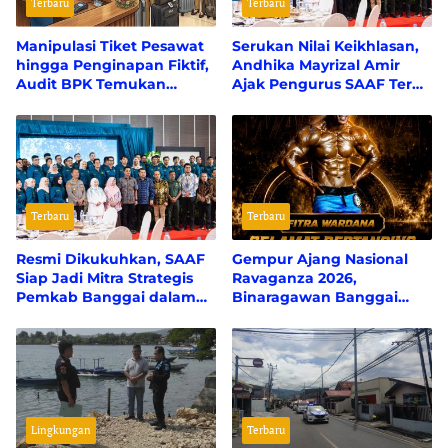
Terbaru
Terbaru
Manipulasi Tiket Pesawat
Serukan Nilai Keikhlasan,
hingga Penginapan Fiktif,
Andhika Mayrizal Amir
Audit BPK Temukan
Ajak Pengurus SAAF Terus
Kejanggalan Perjalanan
Mengabdi Untuk Banggai
Dinas Banggai Laut
Miliaran Rupiah
Terbaru
Terbaru
Resmi Dikukuhkan, SAAF
Gempur Ajang Nasional
Siap Jadi Mitra Strategis
Ravaganza 2026,
Pemkab Banggai dalam
Binaragawan Banggai
Pembangunan SDM dan
Fitrah Wardana Turun di
Pelestarian Budaya
Tiga Kelas Sekaligus
Lingkungan
Terbaru