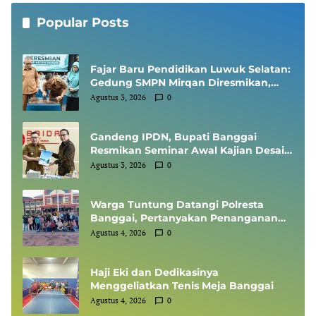
Popular Posts
Fajar Baru Pendidikan Luwuk Selatan:
Gedung SMPN Mirqan Diresmikan,
Bupati Banggai Targetkan Generasi
Agustus 3, 2026
0
Berdaya Saing Global
Gandeng IPDN, Bupati Banggai
Resmikan Seminar Awal Kajian Desain
Besar Wilayah
Agustus 3, 2026
0
Warga Tuntung Datangi Polresta
Banggai, Pertanyakan Penanganan
Perkara Dugaan Tipikor APBDes
Agustus 4, 2026
0
Haji Eki dan Dedikasinya
Menggeliatkan Tenis Meja Banggai
Agustus 4, 2026
0