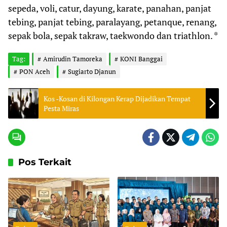
sepeda, voli, catur, dayung, karate, panahan, panjat
tebing, panjat tebing, paralayang, petanque, renang,
sepak bola, sepak takraw, taekwondo dan triathlon. *
Tag:
Amirudin Tamoreka
KONI Banggai
PON Aceh
Sugiarto Djanun
Kos -Kosan di Kilongan Kerap Dijadikan Tempat
Pesta Miras
Pos Terkait