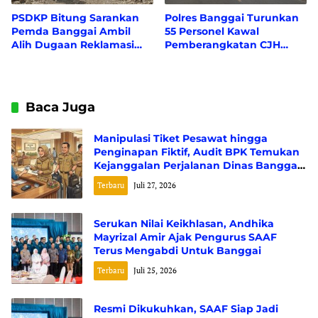
PSDKP Bitung Sarankan
Polres Banggai Turunkan
Pemda Banggai Ambil
55 Personel Kawal
Alih Dugaan Reklamasi
Pemberangkatan CJH
Teluk Lalong PT. KLS
Banggai
Baca Juga
Manipulasi Tiket Pesawat hingga
Penginapan Fiktif, Audit BPK Temukan
Kejanggalan Perjalanan Dinas Banggai
Laut Miliaran Rupiah
Terbaru
Juli 27, 2026
Serukan Nilai Keikhlasan, Andhika
Mayrizal Amir Ajak Pengurus SAAF
Terus Mengabdi Untuk Banggai
Terbaru
Juli 25, 2026
Resmi Dikukuhkan, SAAF Siap Jadi