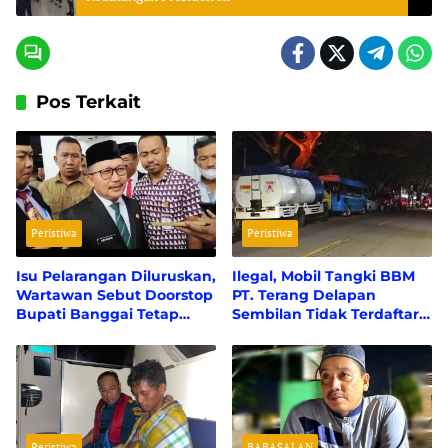
Pos Terkait
Peristiwa
Peristiwa
Isu Pelarangan Diluruskan,
Ilegal, Mobil Tangki BBM
Wartawan Sebut Doorstop
PT. Terang Delapan
Bupati Banggai Tetap
Sembilan Tidak Terdaftar
Kondusif
di Pertamina Patra Niaga
Peristiwa
BABASALAN