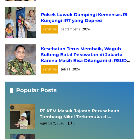
Polsek Luwuk Dampingi Kemensos RI
Kunjungi IRT yang Depresi
Peristiwa
September 2, 2024
Kesehatan Terus Membaik, Wagub
Sulteng Batal Perawatan di Jakarta
Karena Masih Bisa Ditangani di RSUD
Banggai
Peristiwa
Juli 11, 2024
Popular Posts
PT KFM Masuk Jajaran Perusahaan
Tambang Nikel Terkemuka di
Indonesia, Diundang Kementerian
Agustus 2, 2026
0
ESDM Sharing Session SMKP