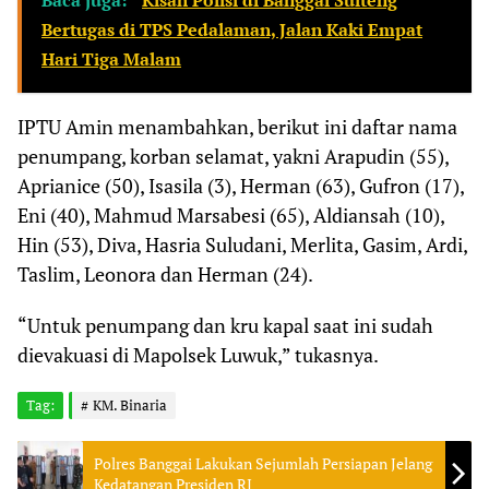
Baca juga:
Kisah Polisi di Banggai Sulteng
Bertugas di TPS Pedalaman, Jalan Kaki Empat
Hari Tiga Malam
IPTU Amin menambahkan, berikut ini daftar nama
penumpang, korban selamat, yakni Arapudin (55),
Aprianice (50), Isasila (3), Herman (63), Gufron (17),
Eni (40), Mahmud Marsabesi (65), Aldiansah (10),
Hin (53), Diva, Hasria Suludani, Merlita, Gasim, Ardi,
Taslim, Leonora dan Herman (24).
“Untuk penumpang dan kru kapal saat ini sudah
dievakuasi di Mapolsek Luwuk,” tukasnya.
Tag:
KM. Binaria
Polres Banggai Lakukan Sejumlah Persiapan Jelang
Kedatangan Presiden RI