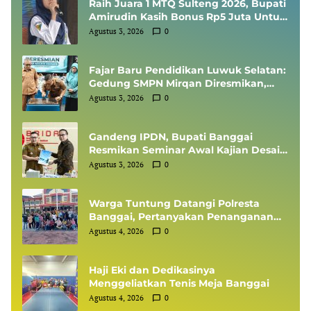
Raih Juara 1 MTQ Sulteng 2026, Bupati
Amirudin Kasih Bonus Rp5 Juta Untuk
Siswi MTsN 1 Banggai, Kepala Sekolah
Agustus 3, 2026
0
Dapat Umrah
Fajar Baru Pendidikan Luwuk Selatan:
Gedung SMPN Mirqan Diresmikan,
Bupati Banggai Targetkan Generasi
Agustus 3, 2026
0
Berdaya Saing Global
Gandeng IPDN, Bupati Banggai
Resmikan Seminar Awal Kajian Desain
Besar Wilayah
Agustus 3, 2026
0
Warga Tuntung Datangi Polresta
Banggai, Pertanyakan Penanganan
Perkara Dugaan Tipikor APBDes
Agustus 4, 2026
0
Haji Eki dan Dedikasinya
Menggeliatkan Tenis Meja Banggai
Agustus 4, 2026
0