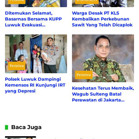
Ditemukan Selamat,
Warga Desak PT KLS
Basarnas Bersama KUPP
Kembalikan Perkebunan
Luwuk Evakuasi
Sawit Yang Telah Dicaplok
Penumpang Lompat dari
KM. Tilongkabila
Peristiwa
Peristiwa
Polsek Luwuk Dampingi
Kemensos RI Kunjungi IRT
Kesehatan Terus Membaik,
yang Depresi
Wagub Sulteng Batal
Perawatan di Jakarta
Karena Masih Bisa
Ditangani di RSUD
Banggai
Baca Juga