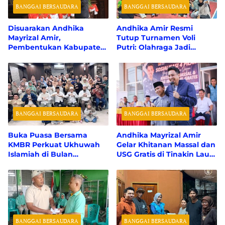
BANGGAI BERSAUDARA
BANGGAI BERSAUDARA
Disuarakan Andhika
Andhika Amir Resmi
Mayrizal Amir,
Tutup Turnamen Voli
Pembentukan Kabupaten
Putri: Olahraga Jadi
Tompotika Bergema di
Pemersatu Bangkep
Paripurna DPD RI
BANGGAI BERSAUDARA
BANGGAI BERSAUDARA
Buka Puasa Bersama
Andhika Mayrizal Amir
KMBR Perkuat Ukhuwah
Gelar Khitanan Massal dan
Islamiah di Bulan
USG Gratis di Tinakin Laut,
Ramadan
110 Warga Terlayani
BANGGAI BERSAUDARA
BANGGAI BERSAUDARA