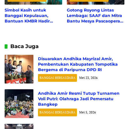
Simbol Kasih untuk
Gotong Royong Lintas
Banggai Kepulauan,
Lembaga: SAAF dan Mitra
Bantuan KMBR Hadir
Bantu Mesya Pascaoperasi
Bawa Asa
Tumor
Baca Juga
Disuarakan Andhika Mayrizal Amir,
Pembentukan Kabupaten Tompotika
Bergema di Paripurna DPD RI
BANGGAI BERSAUDARA
Mei 23, 2026
Andhika Amir Resmi Tutup Turnamen
Voli Putri: Olahraga Jadi Pemersatu
Bangkep
BANGGAI BERSAUDARA
Mei 5, 2026