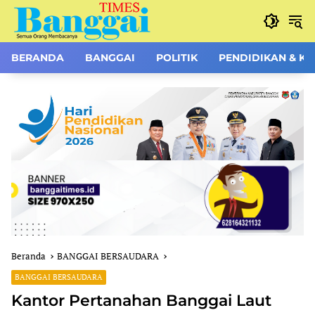
Langsung
ke
konten
BERANDA
BANGGAI
POLITIK
PENDIDIKAN & K
Beranda
BANGGAI BERSAUDARA
BANGGAI BERSAUDARA
Kantor Pertanahan Banggai Laut