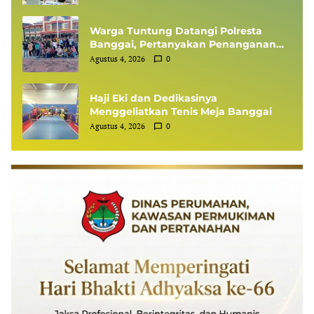
Warga Tuntung Datangi Polresta
Banggai, Pertanyakan Penanganan
Perkara Dugaan Tipikor APBDes
Agustus 4, 2026
0
Haji Eki dan Dedikasinya
Menggeliatkan Tenis Meja Banggai
Agustus 4, 2026
0