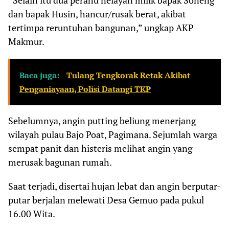
“Selain itu dua perahu nelayan milik bapak Soneng
dan bapak Husin, hancur/rusak berat, akibat
tertimpa reruntuhan bangunan,” ungkap AKP
Makmur.
Baca juga:
Tulang Tengkorak Retak Akibat
Penganiayaan, Polisi Datangi TKP
Sebelumnya, angin putting beliung menerjang
wilayah pulau Bajo Poat, Pagimana. Sejumlah warga
sempat panit dan histeris melihat angin yang
merusak bagunan rumah.
Saat terjadi, disertai hujan lebat dan angin berputar-
putar berjalan melewati Desa Gemuo pada pukul
16.00 Wita.