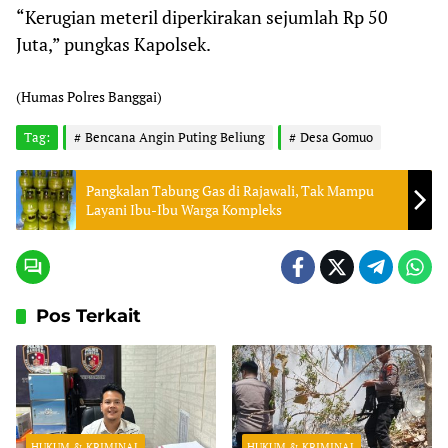
“Kerugian meteril diperkirakan sejumlah Rp 50
Juta,” pungkas Kapolsek.
(Humas Polres Banggai)
Tag:
Bencana Angin Puting Beliung
Desa Gomuo
Pangkalan Tabung Gas di Rajawali, Tak Mampu
Layani Ibu-Ibu Warga Kompleks
Pos Terkait
HUKUM & KRIMINAL
HUKUM & KRIMINAL