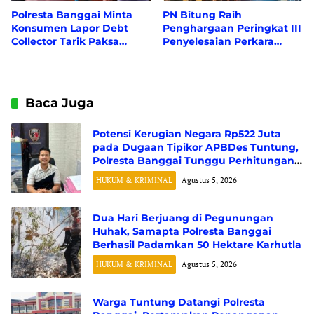
Polresta Banggai Minta
PN Bitung Raih
Konsumen Lapor Debt
Penghargaan Peringkat III
Collector Tarik Paksa
Penyelesaian Perkara
Kendaraan Tanpa
Pidana Tercepat Se-
Sertifikat Jaminan Fidusia
Wilayah PT Manado
Baca Juga
Potensi Kerugian Negara Rp522 Juta
pada Dugaan Tipikor APBDes Tuntung,
Polresta Banggai Tunggu Perhitungan
Resmi dari BPK RI
HUKUM & KRIMINAL
Agustus 5, 2026
Dua Hari Berjuang di Pegunungan
Huhak, Samapta Polresta Banggai
Berhasil Padamkan 50 Hektare Karhutla
HUKUM & KRIMINAL
Agustus 5, 2026
Warga Tuntung Datangi Polresta