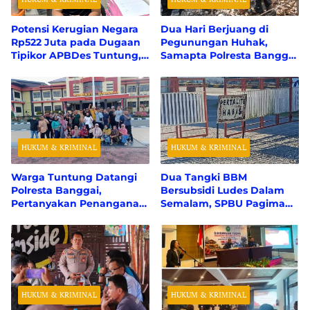
Potensi Kerugian Negara
Dua Hari Berjuang di
Rp522 Juta pada Dugaan
Pegunungan Huhak,
Tipikor APBDes Tuntung,
Samapta Polresta Banggai
Polresta Banggai Tunggu
Berhasil Padamkan 50
Perhitungan Resmi dari
Hektare Karhutla
BPK RI
HUKUM & KRIMINAL
HUKUM & KRIMINAL
Warga Tuntung Datangi
Dua Tangki BBM
Polresta Banggai,
Bersubsidi Ludes Dalam
Pertanyakan Penanganan
Semalam, SPBU Pagimana
Perkara Dugaan Tipikor
Masif Pengisian Jerigen
APBDes
HUKUM & KRIMINAL
HUKUM & KRIMINAL