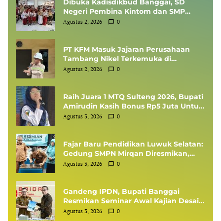
Dibuka Kadisdikbud Banggai, SD
Negeri Pembina Kintom dan SMP
Negeri 1 Pagimana Sabet Jawara
Agustus 2, 2026
0
Lomba Rangking 1 Tingkat Kabupaten
PT KFM Masuk Jajaran Perusahaan
Tambang Nikel Terkemuka di
Indonesia, Diundang Kementerian
Agustus 2, 2026
0
ESDM Sharing Session SMKP
Raih Juara 1 MTQ Sulteng 2026, Bupati
Amirudin Kasih Bonus Rp5 Juta Untuk
Siswi MTsN 1 Banggai, Kepala Sekolah
Agustus 3, 2026
0
Dapat Umrah
Fajar Baru Pendidikan Luwuk Selatan:
Gedung SMPN Mirqan Diresmikan,
Bupati Banggai Targetkan Generasi
Agustus 3, 2026
0
Berdaya Saing Global
Gandeng IPDN, Bupati Banggai
Resmikan Seminar Awal Kajian Desain
Besar Wilayah
Agustus 3, 2026
0