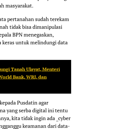
ah masyarakat.
 data pertanahan sudah terekam
tanah tidak bisa dimanipulasi
Kepala BPN menegaskan,
 keras untuk melindungi data
ngi Tanah Ulayat, Menteri
World Bank, WRI, dan
kepada Pusdatin agar
 yang serba digital ini tentu
ya, kita tidak ingin ada _cyber
engganggu keamanan dari data-