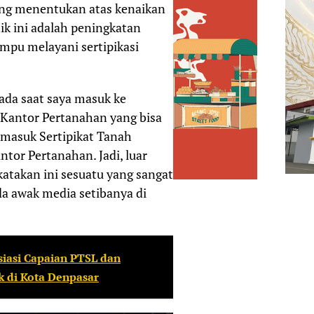
ing menentukan atas kenaikan
nik ini adalah peningkatan
pu melayani sertipikasi
ada saat saya masuk ke
0 Kantor Pertanahan yang bisa
rmasuk Sertipikat Tanah
ntor Pertanahan. Jadi, luar
katakan ini sesuatu yang sangat
da awak media setibanya di
siasi Capaian PTSL dan
k di Kota Denpasar