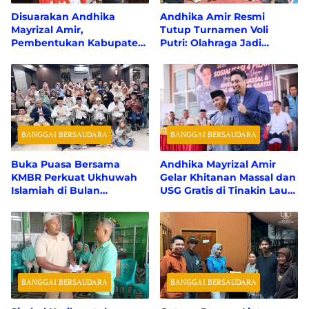
Disuarakan Andhika
Andhika Amir Resmi
Mayrizal Amir,
Tutup Turnamen Voli
Pembentukan Kabupaten
Putri: Olahraga Jadi
Tompotika Bergema di
Pemersatu Bangkep
Paripurna DPD RI
BANGGAI BERSAUDARA
BANGGAI BERSAUDARA
Buka Puasa Bersama
Andhika Mayrizal Amir
KMBR Perkuat Ukhuwah
Gelar Khitanan Massal dan
Islamiah di Bulan
USG Gratis di Tinakin Laut,
Ramadan
110 Warga Terlayani
BANGGAI BERSAUDARA
BANGGAI BERSAUDARA