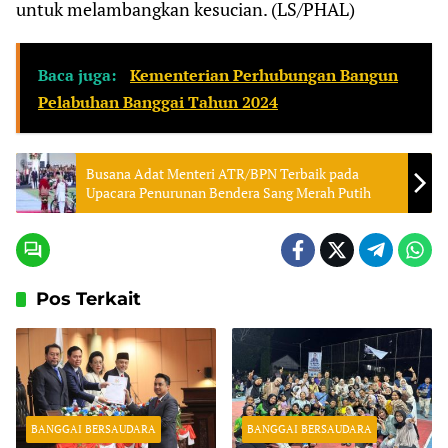
untuk melambangkan kesucian. (LS/PHAL)
Baca juga:
Kementerian Perhubungan Bangun
Pelabuhan Banggai Tahun 2024
Busana Adat Menteri ATR/BPN Terbaik pada
Upacara Penurunan Bendera Sang Merah Putih
Pos Terkait
BANGGAI BERSAUDARA
BANGGAI BERSAUDARA