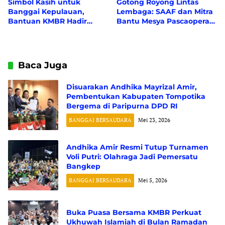
Simbol Kasih untuk
Gotong Royong Lintas
Banggai Kepulauan,
Lembaga: SAAF dan Mitra
Bantuan KMBR Hadir
Bantu Mesya Pascaoperasi
Bawa Asa
Tumor
Baca Juga
Disuarakan Andhika Mayrizal Amir,
Pembentukan Kabupaten Tompotika
Bergema di Paripurna DPD RI
BANGGAI BERSAUDARA
Mei 23, 2026
Andhika Amir Resmi Tutup Turnamen
Voli Putri: Olahraga Jadi Pemersatu
Bangkep
BANGGAI BERSAUDARA
Mei 5, 2026
Buka Puasa Bersama KMBR Perkuat
Ukhuwah Islamiah di Bulan Ramadan