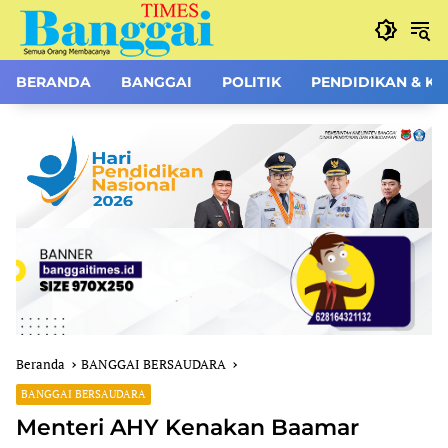
Langsung
ke
konten
BERANDA
BANGGAI
POLITIK
PENDIDIKAN & K
Beranda
BANGGAI BERSAUDARA
BANGGAI BERSAUDARA
Menteri AHY Kenakan Baamar