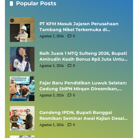
Popular Posts
PT KFM Masuk Jajaran Perusahaan
Tambang Nikel Terkemuka di
Indonesia, Diundang Kementerian
Agustus 2, 2026
0
ESDM Sharing Session SMKP
Raih Juara 1 MTQ Sulteng 2026, Bupati
Amirudin Kasih Bonus Rp5 Juta Untuk
Siswi MTsN 1 Banggai, Kepala Sekolah
Agustus 3, 2026
0
Dapat Umrah
Fajar Baru Pendidikan Luwuk Selatan:
Gedung SMPN Mirqan Diresmikan,
Bupati Banggai Targetkan Generasi
Agustus 3, 2026
0
Berdaya Saing Global
Gandeng IPDN, Bupati Banggai
Resmikan Seminar Awal Kajian Desain
Besar Wilayah
Agustus 3, 2026
0