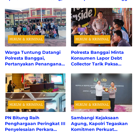
Polresta Banggai Tunggu
Berhasil Padamkan 50
Perhitungan Resmi dari
Hektare Karhutla
BPK RI
HUKUM & KRIMINAL
HUKUM & KRIMINAL
Warga Tuntung Datangi
Polresta Banggai Minta
Polresta Banggai,
Konsumen Lapor Debt
Pertanyakan Penanganan
Collector Tarik Paksa
Perkara Dugaan Tipikor
Kendaraan Tanpa
APBDes
Sertifikat Jaminan Fidusia
HUKUM & KRIMINAL
HUKUM & KRIMINAL
PN Bitung Raih
Sambangi Kejaksaan
Penghargaan Peringkat III
Agung, Kapolri Tegaskan
Penyelesaian Perkara
Komitmen Perkuat
Pidana Tercepat Se-
Sinergitas demi Hukum