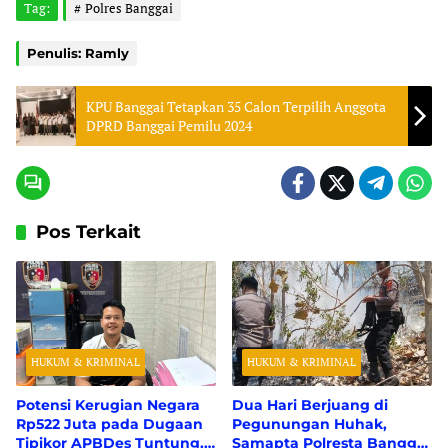
Tag:
Polres Banggai
Penulis: Ramly
KPU Banggai Tetapkan 35 Calon Terpilih Anggota
DPRD Banggai Pemilu 2024
Pos Terkait
HUKUM & KRIMINAL
HUKUM & KRIMINAL
Potensi Kerugian Negara
Dua Hari Berjuang di
Rp522 Juta pada Dugaan
Pegunungan Huhak,
Tipikor APBDes Tuntung,
Samapta Polresta Banggai