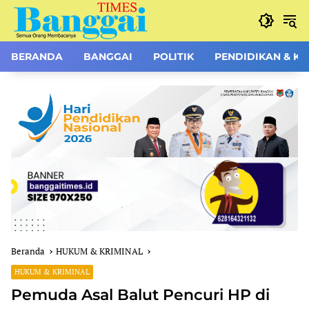
Langsung
ke
konten
BERANDA
BANGGAI
POLITIK
PENDIDIKAN & K
Beranda
HUKUM & KRIMINAL
HUKUM & KRIMINAL
Pemuda Asal Balut Pencuri HP di