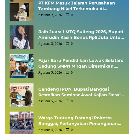
PT KFM Masuk Jajaran Perusahaan
Tambang Nikel Terkemuka di
Indonesia, Diundang Kementerian
Agustus 2, 2026
0
ESDM Sharing Session SMKP
Raih Juara 1 MTQ Sulteng 2026, Bupati
Amirudin Kasih Bonus Rp5 Juta Untuk
Siswi MTsN 1 Banggai, Kepala Sekolah
Agustus 3, 2026
0
Dapat Umrah
Fajar Baru Pendidikan Luwuk Selatan:
Gedung SMPN Mirqan Diresmikan,
Bupati Banggai Targetkan Generasi
Agustus 3, 2026
0
Berdaya Saing Global
Gandeng IPDN, Bupati Banggai
Resmikan Seminar Awal Kajian Desain
Besar Wilayah
Agustus 3, 2026
0
Warga Tuntung Datangi Polresta
Banggai, Pertanyakan Penanganan
Perkara Dugaan Tipikor APBDes
Agustus 4, 2026
0