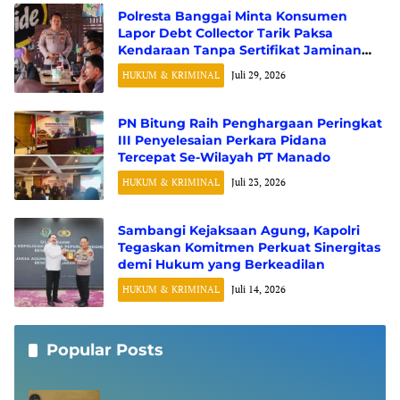
Polresta Banggai Minta Konsumen
Lapor Debt Collector Tarik Paksa
Kendaraan Tanpa Sertifikat Jaminan
Fidusia
HUKUM & KRIMINAL
Juli 29, 2026
PN Bitung Raih Penghargaan Peringkat
III Penyelesaian Perkara Pidana
Tercepat Se-Wilayah PT Manado
HUKUM & KRIMINAL
Juli 23, 2026
Sambangi Kejaksaan Agung, Kapolri
Tegaskan Komitmen Perkuat Sinergitas
demi Hukum yang Berkeadilan
HUKUM & KRIMINAL
Juli 14, 2026
Popular Posts