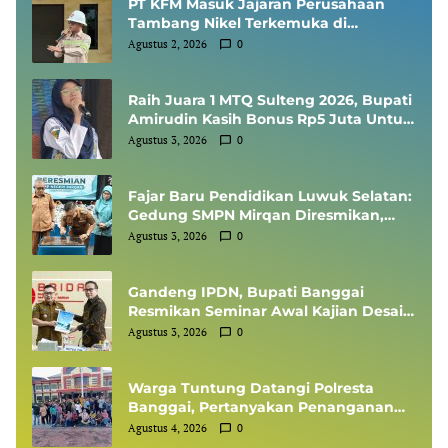
PT KFM Masuk Jajaran Perusahaan
Tambang Nikel Terkemuka di
Indonesia, Diundang Kementerian
Agustus 2, 2026
0
ESDM Sharing Session SMKP
Raih Juara 1 MTQ Sulteng 2026, Bupati
Amirudin Kasih Bonus Rp5 Juta Untuk
Siswi MTsN 1 Banggai, Kepala Sekolah
Agustus 3, 2026
0
Dapat Umrah
Fajar Baru Pendidikan Luwuk Selatan:
Gedung SMPN Mirqan Diresmikan,
Bupati Banggai Targetkan Generasi
Agustus 3, 2026
0
Berdaya Saing Global
Gandeng IPDN, Bupati Banggai
Resmikan Seminar Awal Kajian Desain
Besar Wilayah
Agustus 3, 2026
0
Warga Tuntung Datangi Polresta
Banggai, Pertanyakan Penanganan
Perkara Dugaan Tipikor APBDes
Agustus 4, 2026
0