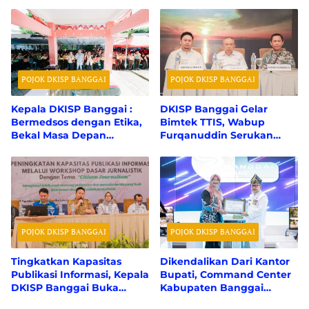
Informasi Lewat Website
Bangkep
PPID
POJOK DKISP BANGGAI
POJOK DKISP BANGGAI
Kepala DKISP Banggai :
DKISP Banggai Gelar
Bermedsos dengan Etika,
Bimtek TTIS, Wabup
Bekal Masa Depan
Furqanuddin Serukan
Generasi Digital
Penguatan Keamanan
Digital
POJOK DKISP BANGGAI
POJOK DKISP BANGGAI
Tingkatkan Kapasitas
Dikendalikan Dari Kantor
Publikasi Informasi, Kepala
Bupati, Command Center
DKISP Banggai Buka
Kabupaten Banggai
Workshop Dasar
Pantau Aktivitas Publik di