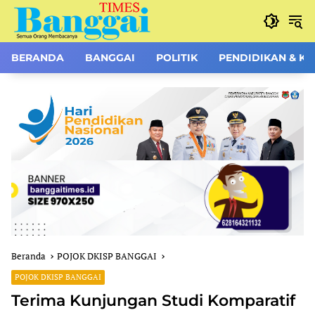
Langsung
ke
konten
BERANDA
BANGGAI
POLITIK
PENDIDIKAN & K
Beranda
POJOK DKISP BANGGAI
POJOK DKISP BANGGAI
Terima Kunjungan Studi Komparatif