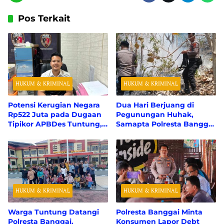
Pos Terkait
HUKUM & KRIMINAL
HUKUM & KRIMINAL
Potensi Kerugian Negara
Dua Hari Berjuang di
Rp522 Juta pada Dugaan
Pegunungan Huhak,
Tipikor APBDes Tuntung,
Samapta Polresta Banggai
Polresta Banggai Tunggu
Berhasil Padamkan 50
Perhitungan Resmi dari
Hektare Karhutla
BPK RI
HUKUM & KRIMINAL
HUKUM & KRIMINAL
Warga Tuntung Datangi
Polresta Banggai Minta
Polresta Banggai,
Konsumen Lapor Debt