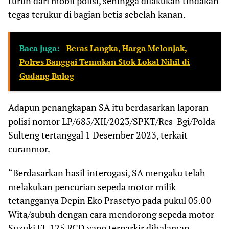
turun dari mobil polisi, sehingga dilakukan tindakan
tegas terukur di bagian betis sebelah kanan.
Baca juga:
Beras Langka, Harga Melonjak,
Polres Banggai Temukan Stok Lokal Nihil di
Gudang Bulog
Adapun penangkapan SA itu berdasarkan laporan
polisi nomor LP/685/XII/2023/SPKT/Res-Bgi/Polda
Sulteng tertanggal 1 Desember 2023, terkait
curanmor.
“Berdasarkan hasil interogasi, SA mengaku telah
melakukan pencurian sepeda motor milik
tetangganya Depin Eko Prasetyo pada pukul 05.00
Wita/subuh dengan cara mendorong sepeda motor
Suzuki FL 125 RCD yang terparkir dihalaman