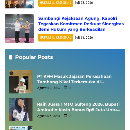
HUKUM & KRIMINAL
Juli 23, 2026
Sambangi Kejaksaan Agung, Kapolri
Tegaskan Komitmen Perkuat Sinergitas
demi Hukum yang Berkeadilan
HUKUM & KRIMINAL
Juli 14, 2026
Popular Posts
PT KFM Masuk Jajaran Perusahaan
Tambang Nikel Terkemuka di
Indonesia, Diundang Kementerian
Agustus 2, 2026
0
ESDM Sharing Session SMKP
Raih Juara 1 MTQ Sulteng 2026, Bupati
Amirudin Kasih Bonus Rp5 Juta Untuk
Siswi MTsN 1 Banggai, Kepala Sekolah
Agustus 3, 2026
0
Dapat Umrah