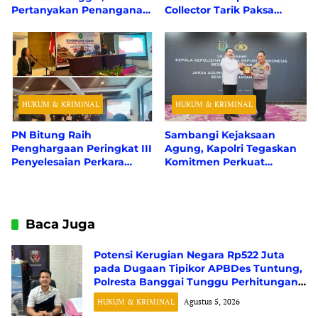
Pertanyakan Penanganan
Collector Tarik Paksa
Perkara Dugaan Tipikor
Kendaraan Tanpa
APBDes
Sertifikat Jaminan Fidusia
HUKUM & KRIMINAL
HUKUM & KRIMINAL
PN Bitung Raih
Sambangi Kejaksaan
Penghargaan Peringkat III
Agung, Kapolri Tegaskan
Penyelesaian Perkara
Komitmen Perkuat
Pidana Tercepat Se-
Sinergitas demi Hukum
Wilayah PT Manado
yang Berkeadilan
Baca Juga
Potensi Kerugian Negara Rp522 Juta
pada Dugaan Tipikor APBDes Tuntung,
Polresta Banggai Tunggu Perhitungan
Resmi dari BPK RI
HUKUM & KRIMINAL
Agustus 5, 2026