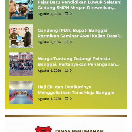
Fajar Baru Pendidikan Luwuk Selatan:
Gedung SMPN Mirqan Diresmikan,
Bupati Banggai Targetkan Generasi
Agustus 3, 2026
0
Berdaya Saing Global
Gandeng IPDN, Bupati Banggai
Resmikan Seminar Awal Kajian Desain
Besar Wilayah
Agustus 3, 2026
0
Warga Tuntung Datangi Polresta
Banggai, Pertanyakan Penanganan
Perkara Dugaan Tipikor APBDes
Agustus 4, 2026
0
Haji Eki dan Dedikasinya
Menggeliatkan Tenis Meja Banggai
Agustus 4, 2026
0