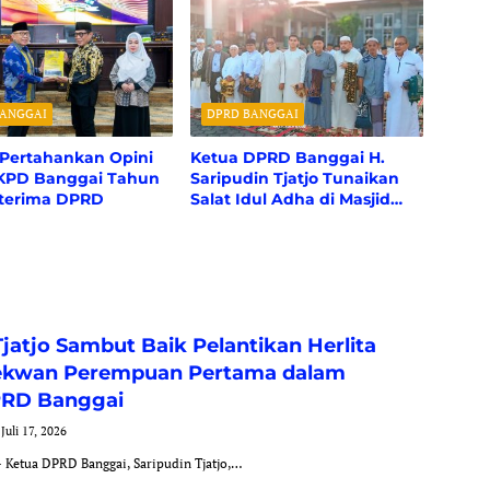
BANGGAI
DPRD BANGGAI
 Pertahankan Opini
Ketua DPRD Banggai H.
KPD Banggai Tahun
Saripudin Tjatjo Tunaikan
iterima DPRD
Salat Idul Adha di Masjid
Jami Muttahidah Luwuk
Tjatjo Sambut Baik Pelantikan Herlita
ekwan Perempuan Pertama dalam
PRD Banggai
Juli 17, 2026
Ketua DPRD Banggai, Saripudin Tjatjo,…