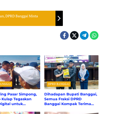
un, DPRD Banggai Minta
BANGGAI
DPRD BANGGAI
ring Pasar Simpong,
Dihadapan Bupati Banggai,
o Kulap Tegaskan
Semua Fraksi DPRD
Digital untuk
Banggai Kompak Terima
aransi PAD
Pertanggungjawaban APBD
2025