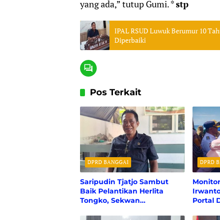
yang ada,” tutup Gumi. *
stp
IPAL RSUD Luwuk Berumur 10 Tah
Diperbaiki
Pos Terkait
DPRD BANGGAI
DPRD 
Saripudin Tjatjo Sambut
Monito
Baik Pelantikan Herlita
Irwant
Tongko, Sekwan
Portal 
Perempuan Pertama dalam
Transp
Sejarah DPRD Banggai