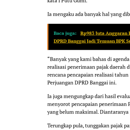
kata I Putu Gumi.
Ia mengaku ada banyak hal yang dib
Baca juga:
Rp983 Juta Anggaran P
DPRD Banggai Jadi Temuan BPK S
“Banyak yang kami bahas di agenda
realisasi penerimaan pajak daerah 
rencana pencapaian realisasi tahun 
Perjuangan DPRD Banggai ini.
Ia juga mengungkap dari hasil evalu
menyorot pencapaian penerimaan PA
yang belum maksimal. Diantaranya 
Terungkap pula, tunggakan pajak par