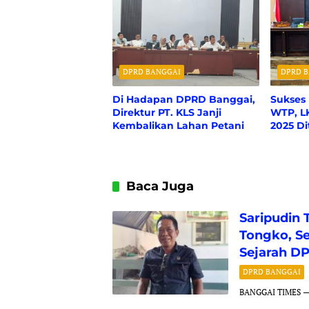
DPRD BANGGAI
DPRD 
Di Hadapan DPRD Banggai,
Sukses
Direktur PT. KLS Janji
WTP, L
Kembalikan Lahan Petani
2025 D
Baca Juga
Saripudin 
Tongko, S
Sejarah D
DPRD BANGGAI
BANGGAI TIMES ​— 