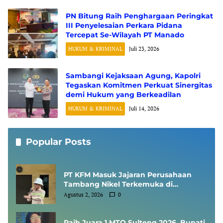
PN Bitung Raih Penghargaan Peringkat
III Penyelesaian Perkara Pidana
Tercepat Se-Wilayah PT Manado
HUKUM & KRIMINAL
Juli 23, 2026
Sambangi Kejaksaan Agung, Kapolri
Tegaskan Komitmen Perkuat Sinergitas
demi Hukum yang Berkeadilan
HUKUM & KRIMINAL
Juli 14, 2026
Popular Posts
PT KFM Masuk Jajaran Perusahaan
Tambang Nikel Terkemuka di
Indonesia, Diundang Kementerian
Agustus 2, 2026
0
ESDM Sharing Session SMKP
Raih Juara 1 MTQ Sulteng 2026, Bupati