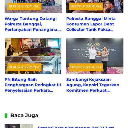
HUKUM & KRIMINAL
HUKUM & KRIMINAL
Warga Tuntung Datangi
Polresta Banggai Minta
Polresta Banggai,
Konsumen Lapor Debt
Pertanyakan Penanganan
Collector Tarik Paksa
Perkara Dugaan Tipikor
Kendaraan Tanpa
APBDes
Sertifikat Jaminan Fidusia
HUKUM & KRIMINAL
HUKUM & KRIMINAL
PN Bitung Raih
Sambangi Kejaksaan
Penghargaan Peringkat III
Agung, Kapolri Tegaskan
Penyelesaian Perkara
Komitmen Perkuat
Pidana Tercepat Se-
Sinergitas demi Hukum
Wilayah PT Manado
yang Berkeadilan
Baca Juga
Potensi Kerugian Negara Rp522 Juta