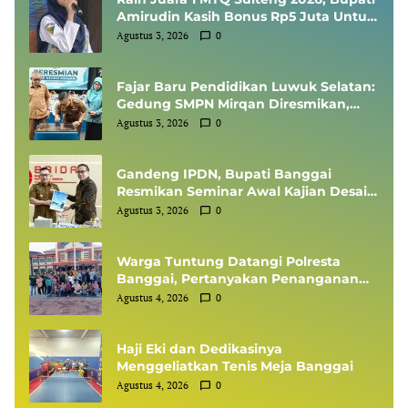
Amirudin Kasih Bonus Rp5 Juta Untuk
Siswi MTsN 1 Banggai, Kepala Sekolah
Agustus 3, 2026
0
Dapat Umrah
Fajar Baru Pendidikan Luwuk Selatan:
Gedung SMPN Mirqan Diresmikan,
Bupati Banggai Targetkan Generasi
Agustus 3, 2026
0
Berdaya Saing Global
Gandeng IPDN, Bupati Banggai
Resmikan Seminar Awal Kajian Desain
Besar Wilayah
Agustus 3, 2026
0
Warga Tuntung Datangi Polresta
Banggai, Pertanyakan Penanganan
Perkara Dugaan Tipikor APBDes
Agustus 4, 2026
0
Haji Eki dan Dedikasinya
Menggeliatkan Tenis Meja Banggai
Agustus 4, 2026
0