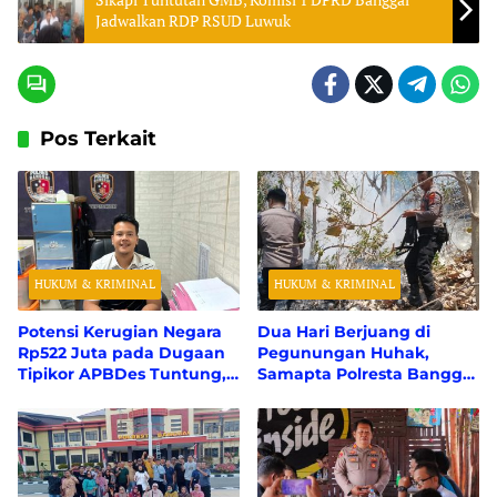
Jadwalkan RDP RSUD Luwuk
Pos Terkait
HUKUM & KRIMINAL
HUKUM & KRIMINAL
Potensi Kerugian Negara
Dua Hari Berjuang di
Rp522 Juta pada Dugaan
Pegunungan Huhak,
Tipikor APBDes Tuntung,
Samapta Polresta Banggai
Polresta Banggai Tunggu
Berhasil Padamkan 50
Perhitungan Resmi dari
Hektare Karhutla
BPK RI