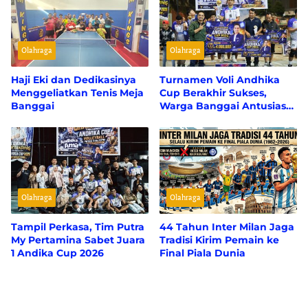
Olahraga
Olahraga
Haji Eki dan Dedikasinya
Turnamen Voli Andhika
Menggeliatkan Tenis Meja
Cup Berakhir Sukses,
Banggai
Warga Banggai Antusias
Sambut Rangkaian Acara
hingga Pembagian
Doorprize
Olahraga
Olahraga
Tampil Perkasa, Tim Putra
44 Tahun Inter Milan Jaga
My Pertamina Sabet Juara
Tradisi Kirim Pemain ke
1 Andika Cup 2026
Final Piala Dunia