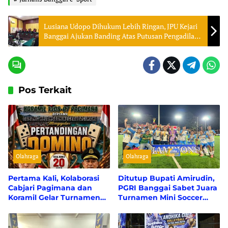
Lusiana Udopo Dihukum Lebih Ringan, JPU Kejari
Banggai Ajukan Banding Atas Putusan Pengadilan
Tipikor PN Palu
Pos Terkait
Olahraga
Olahraga
Pertama Kali, Kolaborasi
Ditutup Bupati Amirudin,
Cabjari Pagimana dan
PGRI Banggai Sabet Juara
Koramil Gelar Turnamen
Turnamen Mini Soccer
Domino Berhadiah Rp20
Bupati Cup ASN 2026
Juta