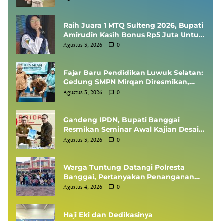
ESDM Sharing Session SMKP
Raih Juara 1 MTQ Sulteng 2026, Bupati
Amirudin Kasih Bonus Rp5 Juta Untuk
Siswi MTsN 1 Banggai, Kepala Sekolah
Agustus 3, 2026
0
Dapat Umrah
Fajar Baru Pendidikan Luwuk Selatan:
Gedung SMPN Mirqan Diresmikan,
Bupati Banggai Targetkan Generasi
Agustus 3, 2026
0
Berdaya Saing Global
Gandeng IPDN, Bupati Banggai
Resmikan Seminar Awal Kajian Desain
Besar Wilayah
Agustus 3, 2026
0
Warga Tuntung Datangi Polresta
Banggai, Pertanyakan Penanganan
Perkara Dugaan Tipikor APBDes
Agustus 4, 2026
0
Haji Eki dan Dedikasinya