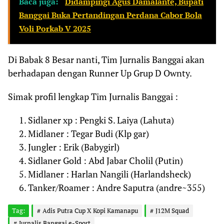
Baca juga:
Didampingi Agus Damalante, Bupati
Banggai Buka Pertandingan Perdana Cabor Bola
Voli Porkab V 2025
Di Babak 8 Besar nanti, Tim Jurnalis Banggai akan
berhadapan dengan Runner Up Grup D Ownty.
Simak profil lengkap Tim Jurnalis Banggai :
Sidlaner xp : Pengki S. Laiya (Lahuta)
Midlaner : Tegar Budi (Klp gar)
Jungler : Erik (Babygirl)
Sidlaner Gold : Abd Jabar Cholil (Putin)
Midlaner : Harlan Nangili (Harlandsheck)
Tanker/Roamer : Andre Saputra (andre~355)
Tag:
Adis Putra Cup X Kopi Kamanapu
J12M Squad
Jurnalis Banggai e-Sport