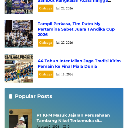
Sambut Rangkaian Acara hingga
Pembagian Doorprize
Olahraga
Juli 27, 2026
Tampil Perkasa, Tim Putra My
Pertamina Sabet Juara 1 Andika Cup
2026
Olahraga
Juli 27, 2026
44 Tahun Inter Milan Jaga Tradisi Kirim
Pemain ke Final Piala Dunia
Olahraga
Juli 18, 2026
Popular Posts
PT KFM Masuk Jajaran Perusahaan
Tambang Nikel Terkemuka di
Indonesia, Diundang Kementerian
Agustus 2, 2026
0