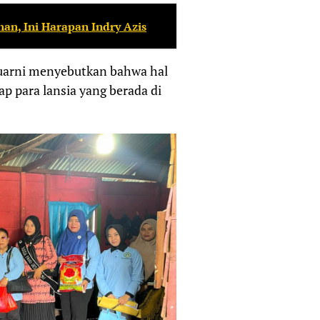
n, Ini Harapan Indry Azis
suarni menyebutkan bahwa hal
ap para lansia yang berada di