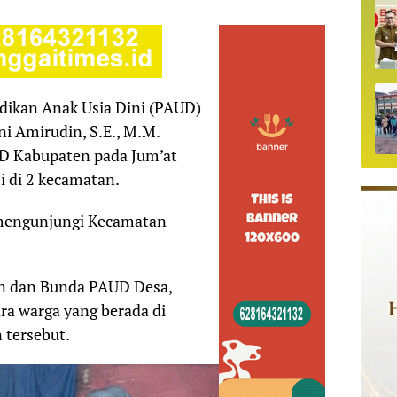
dikan Anak Usia Dini (PAUD)
ni Amirudin, S.E., M.M.
D Kabupaten pada Jum’at
i di 2 kecamatan.
i mengunjungi Kecamatan
n dan Bunda PAUD Desa,
ra warga yang berada di
 tersebut.