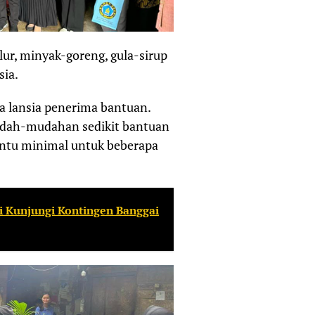
elur, minyak-goreng, gula-sirup
sia.
 lansia penerima bantuan.
udah-mudahan sedikit bantuan
antu minimal untuk beberapa
i Kunjungi Kontingen Banggai