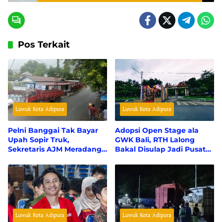
Pos Terkait
Luwuk Kota Adipura
Luwuk Kota Adipura
Pelni Banggai Tak Bayar
Adopsi Open Stage ala
Upah Sopir Truk,
GWK Bali, RTH Lalong
Sekretaris AJM Meradang:
Bakal Disulap Jadi Pusat
Segera Bayar Hak Kami!
Teater Seni dan Budaya
Luwuk Kota Adipura
Luwuk Kota Adipura