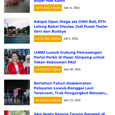
Bayar Hak Kami!
Luwuk Kota Adipura
Juli 16, 2026
Adopsi Open Stage ala GWK Bali, RTH
Lalong Bakal Disulap Jadi Pusat Teater
Seni dan Budaya
Luwuk Kota Adipura
Juli 5, 2026
LMND Luwuk Dukung Pemasangan
Portal Parkir di Pasar Simpong untuk
Tekan Kebocoran PAD
Luwuk Kota Adipura
Juni 30, 2026
Bertahun-Tahun Keselamatan
Pelayaran Luwuk-Banggai Laut
Terancam, Truk Pengangkut Ratusan
Tabung Gas Tanpa Dokumen Resmi
Luwuk Kota Adipura
Juni 23, 2026
Tumpangi Kapal ASDP
Aksi Nyata Karang Taruna Banggai di