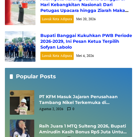
Hari Kebangkitan Nasional: Dari
Petugas Upacara hingga Ziarah Makam
Pahlawan
Luwuk Kota Adipura
Mei 20, 2026
Bupati Banggai Kukuhkan PWB Periode
2026-2029, Ini Pesan Ketua Terpilih
Sofyan Labolo
Luwuk Kota Adipura
Mei 4, 2026
Popular Posts
PT KFM Masuk Jajaran Perusahaan
Tambang Nikel Terkemuka di
Indonesia, Diundang Kementerian
Agustus 2, 2026
0
ESDM Sharing Session SMKP
Raih Juara 1 MTQ Sulteng 2026, Bupati
Amirudin Kasih Bonus Rp5 Juta Untuk