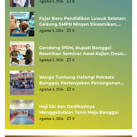
Siswi MTsN 1 Banggai, Kepala Sekolah
Agustus 3, 2026
0
Dapat Umrah
Fajar Baru Pendidikan Luwuk Selatan:
Gedung SMPN Mirqan Diresmikan,
Bupati Banggai Targetkan Generasi
Agustus 3, 2026
0
Berdaya Saing Global
Gandeng IPDN, Bupati Banggai
Resmikan Seminar Awal Kajian Desain
Besar Wilayah
Agustus 3, 2026
0
Warga Tuntung Datangi Polresta
Banggai, Pertanyakan Penanganan
Perkara Dugaan Tipikor APBDes
Agustus 4, 2026
0
Haji Eki dan Dedikasinya
Menggeliatkan Tenis Meja Banggai
Agustus 4, 2026
0