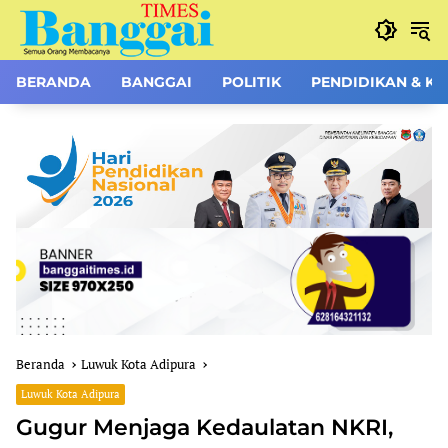
Langsung
ke
konten
BERANDA
BANGGAI
POLITIK
PENDIDIKAN & K
Beranda
Luwuk Kota Adipura
Luwuk Kota Adipura
Gugur Menjaga Kedaulatan NKRI,