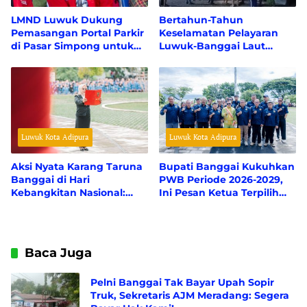
LMND Luwuk Dukung
Bertahun-Tahun
Pemasangan Portal Parkir
Keselamatan Pelayaran
di Pasar Simpong untuk
Luwuk-Banggai Laut
Tekan Kebocoran PAD
Terancam, Truk
Pengangkut Ratusan
Tabung Gas Tanpa
Dokumen Resmi
Tumpangi Kapal ASDP
Luwuk Kota Adipura
Luwuk Kota Adipura
Aksi Nyata Karang Taruna
Bupati Banggai Kukuhkan
Banggai di Hari
PWB Periode 2026-2029,
Kebangkitan Nasional:
Ini Pesan Ketua Terpilih
Dari Petugas Upacara
Sofyan Labolo
hingga Ziarah Makam
Pahlawan
Baca Juga
Pelni Banggai Tak Bayar Upah Sopir
Truk, Sekretaris AJM Meradang: Segera