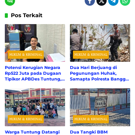
Pos Terkait
HUKUM & KRIMINAL
HUKUM & KRIMINAL
Potensi Kerugian Negara
Dua Hari Berjuang di
Rp522 Juta pada Dugaan
Pegunungan Huhak,
Tipikor APBDes Tuntung,
Samapta Polresta Banggai
Polresta Banggai Tunggu
Berhasil Padamkan 50
Perhitungan Resmi dari
Hektare Karhutla
BPK RI
HUKUM & KRIMINAL
HUKUM & KRIMINAL
Warga Tuntung Datangi
Dua Tangki BBM