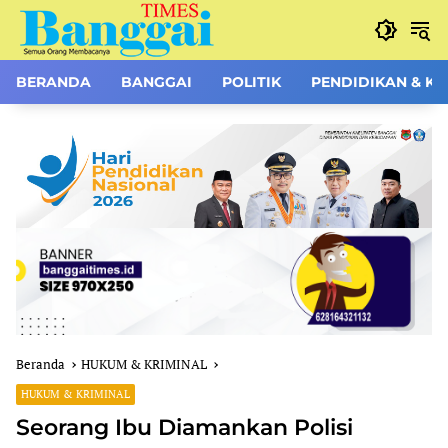
Langsung
ke
konten
BERANDA
BANGGAI
POLITIK
PENDIDIKAN & K
Beranda
HUKUM & KRIMINAL
HUKUM & KRIMINAL
Seorang Ibu Diamankan Polisi