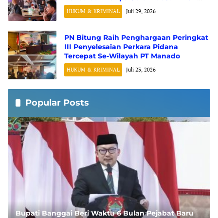
Fidusia
HUKUM & KRIMINAL
Juli 29, 2026
PN Bitung Raih Penghargaan Peringkat
III Penyelesaian Perkara Pidana
Tercepat Se-Wilayah PT Manado
HUKUM & KRIMINAL
Juli 23, 2026
Popular Posts
Bupati Banggai Beri Waktu 6 Bulan Pejabat Baru