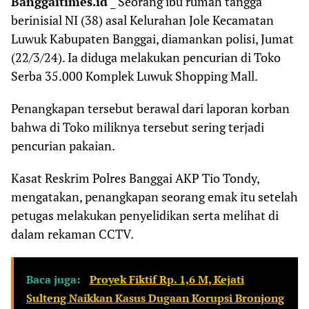
Banggaitimes.id
_ Seorang ibu rumah tangga
berinisial NI (38) asal Kelurahan Jole Kecamatan
Luwuk Kabupaten Banggai, diamankan polisi, Jumat
(22/3/24). Ia diduga melakukan pencurian di Toko
Serba 35.000 Komplek Luwuk Shopping Mall.
Penangkapan tersebut berawal dari laporan korban
bahwa di Toko miliknya tersebut sering terjadi
pencurian pakaian.
Kasat Reskrim Polres Banggai AKP Tio Tondy,
mengatakan, penangkapan seorang emak itu setelah
petugas melakukan penyelidikan serta melihat di
dalam rekaman CCTV.
Baca juga:
Proyek Fiktif Rp. 1,6 M, Kejati
Sulteng Naikkan Kasus Dugaan Korupsi Bronjong