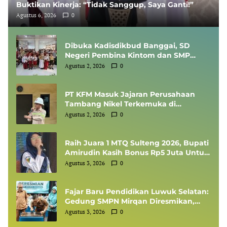
Buktikan Kinerja: “Tidak Sanggup, Saya Ganti!”
Agustus 6, 2026
0
Dibuka Kadisdikbud Banggai, SD
Negeri Pembina Kintom dan SMP
Negeri 1 Pagimana Sabet Jawara
Agustus 2, 2026
0
Lomba Rangking 1 Tingkat Kabupaten
PT KFM Masuk Jajaran Perusahaan
Tambang Nikel Terkemuka di
Indonesia, Diundang Kementerian
Agustus 2, 2026
0
ESDM Sharing Session SMKP
Raih Juara 1 MTQ Sulteng 2026, Bupati
Amirudin Kasih Bonus Rp5 Juta Untuk
Siswi MTsN 1 Banggai, Kepala Sekolah
Agustus 3, 2026
0
Dapat Umrah
Fajar Baru Pendidikan Luwuk Selatan:
Gedung SMPN Mirqan Diresmikan,
Bupati Banggai Targetkan Generasi
Agustus 3, 2026
0
Berdaya Saing Global