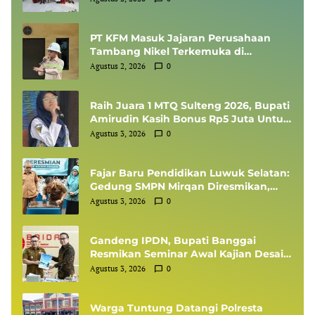
Lomba Rangking 1 Tingkat Kabupaten
PT KFM Masuk Jajaran Perusahaan
Tambang Nikel Terkemuka di
Indonesia, Diundang Kementerian
Agustus 2, 2026
0
ESDM Sharing Session SMKP
Raih Juara 1 MTQ Sulteng 2026, Bupati
Amirudin Kasih Bonus Rp5 Juta Untuk
Siswi MTsN 1 Banggai, Kepala Sekolah
Agustus 3, 2026
0
Dapat Umrah
Fajar Baru Pendidikan Luwuk Selatan:
Gedung SMPN Mirqan Diresmikan,
Bupati Banggai Targetkan Generasi
Agustus 3, 2026
0
Berdaya Saing Global
Gandeng IPDN, Bupati Banggai
Resmikan Seminar Awal Kajian Desain
Besar Wilayah
Agustus 3, 2026
0
Warga Tuntung Datangi Polresta