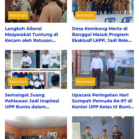
Kecamatan
Kecamatan
Langkah Aliansi
Desa Kembang Merta di
Masyarakat Tuntung di
Banggai Masuk Program
Kecam oleh Ratusan
Eksklusif LKPP, Jadi Role
warga Tuntung Sendiri
Model PBJ Dari 75.000
Desa se-Indonesia
Kecamatan
Kecamatan
Semangat Juang
Upacara Peringatan Hari
Pahlawan Jadi Inspirasi
Sumpah Pemuda Ke-97 di
UPP Bunta dalam
Kantor UPP Kelas III Bunta
Membangun Sektor
Berjalan Khidmat
Maritim