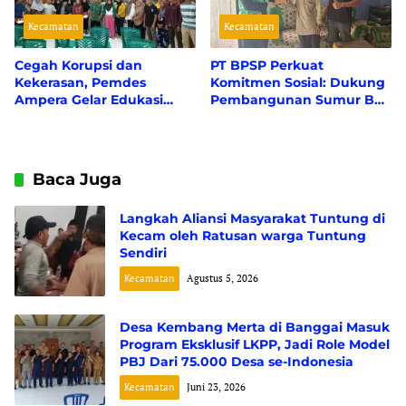
Kecamatan
Kecamatan
Cegah Korupsi dan
PT BPSP Perkuat
Kekerasan, Pemdes
Komitmen Sosial: Dukung
Ampera Gelar Edukasi
Pembangunan Sumur Bor
Hukum Bersama Kacabjari
Masjid Nurul Yaqin, Piasan
Pagimana
Pura, dan Perayaan Maulid
Nabi di Desa Siuna
Baca Juga
Langkah Aliansi Masyarakat Tuntung di
Kecam oleh Ratusan warga Tuntung
Sendiri
Kecamatan
Agustus 5, 2026
Desa Kembang Merta di Banggai Masuk
Program Eksklusif LKPP, Jadi Role Model
PBJ Dari 75.000 Desa se-Indonesia
Kecamatan
Juni 23, 2026