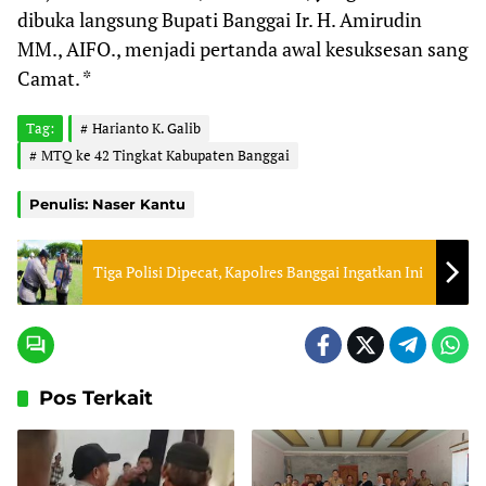
dibuka langsung Bupati Banggai Ir. H. Amirudin
MM., AIFO., menjadi pertanda awal kesuksesan sang
Camat. *
Tag:
Harianto K. Galib
MTQ ke 42 Tingkat Kabupaten Banggai
Penulis: Naser Kantu
Tiga Polisi Dipecat, Kapolres Banggai Ingatkan Ini
Pos Terkait