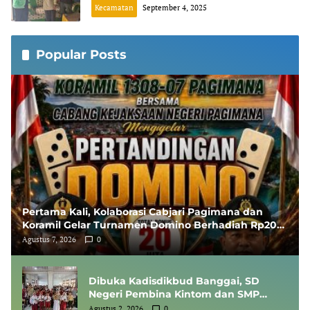
Perayaan Maulid Nabi di Desa Siuna
Kecamatan
September 4, 2025
Popular Posts
Pertama Kali, Kolaborasi Cabjari Pagimana dan
Koramil Gelar Turnamen Domino Berhadiah Rp20
Juta
Agustus 7, 2026
0
Dibuka Kadisdikbud Banggai, SD
Negeri Pembina Kintom dan SMP
Negeri 1 Pagimana Sabet Jawara
Agustus 2, 2026
0