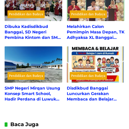
Pendidikan dan Budaya
Pendidikan dan Budaya
Dibuka Kadisdikbud
Melahirkan Calon
Banggai, SD Negeri
Pemimpin Masa Depan, TK
Pembina Kintom dan SMP
Adhyaksa XL Banggai
Negeri 1 Pagimana Sabet
Gelar Penamatan 60 Siswa
Jawara Lomba Rangking 1
Tingkat Kabupaten
Pendidikan dan Budaya
Pendidikan dan Budaya
SMP Negeri Mirqan Usung
Disdikbud Banggai
Konsep Smart School,
Luncurkan Gerakan
Hadir Perdana di Luwuk
Membaca dan Belajar
Selatan
2026 : Fokus pada Disiplin
dan Literasi Peserta Didik
Baca Juga