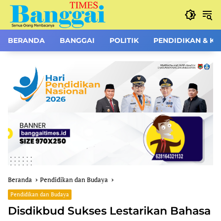
Langsung
ke
konten
BERANDA
BANGGAI
POLITIK
PENDIDIKAN & K
Beranda
Pendidikan dan Budaya
Pendidikan dan Budaya
Disdikbud Sukses Lestarikan Bahasa