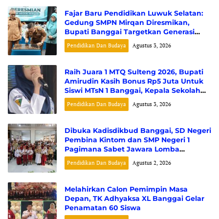
Fajar Baru Pendidikan Luwuk Selatan:
Gedung SMPN Mirqan Diresmikan,
Bupati Banggai Targetkan Generasi
Berdaya Saing Global
Pendidikan Dan Budaya
Agustus 3, 2026
Raih Juara 1 MTQ Sulteng 2026, Bupati
Amirudin Kasih Bonus Rp5 Juta Untuk
Siswi MTsN 1 Banggai, Kepala Sekolah
Dapat Umrah
Pendidikan Dan Budaya
Agustus 3, 2026
Dibuka Kadisdikbud Banggai, SD Negeri
Pembina Kintom dan SMP Negeri 1
Pagimana Sabet Jawara Lomba
Rangking 1 Tingkat Kabupaten
Pendidikan Dan Budaya
Agustus 2, 2026
Melahirkan Calon Pemimpin Masa
Depan, TK Adhyaksa XL Banggai Gelar
Penamatan 60 Siswa