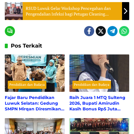
RSUD Luwuk Gelar Workshop Pencegahan dan
Pengendalian Infeksi bagi Petugas Cleaning
Service
Pos Terkait
Pendidikan dan Budaya
Pendidikan dan Budaya
Fajar Baru Pendidikan
Raih Juara 1 MTQ Sulteng
Luwuk Selatan: Gedung
2026, Bupati Amirudin
SMPN Mirqan Diresmikan,
Kasih Bonus Rp5 Juta
Bupati Banggai Targetkan
Untuk Siswi MTsN 1
Generasi Berdaya Saing
Banggai, Kepala Sekolah
Global
Dapat Umrah