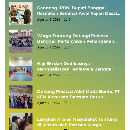
Gandeng IPDN, Bupati Banggai
Resmikan Seminar Awal Kajian Desain
Besar Wilayah
Agustus 3, 2026
0
Warga Tuntung Datangi Polresta
Banggai, Pertanyakan Penanganan
Perkara Dugaan Tipikor APBDes
Agustus 4, 2026
0
Haji Eki dan Dedikasinya
Menggeliatkan Tenis Meja Banggai
Agustus 4, 2026
0
Dukung Prestasi Atlet Muda Bunta, PT
KFM Kucurkan Bantuan Untuk
Ranting INKANAS Bunta Ikuti
Agustus 5, 2026
0
Kejuaraan FORKI di Poso
Langkah Aliansi Masyarakat Tuntung
di Kecam oleh Ratusan warga