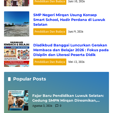
Pendidikan Dan Budaya
Juni 10, 2026
SMP Negeri Mirqan Usung Konsep
Smart School, Hadir Perdana di Luwuk
Selatan
Pendidikan Dan Budaya
Juni 9, 2026
Disdikbud Banggai Luncurkan Gerakan
Membaca dan Belajar 2026 : Fokus pada
Disiplin dan Literasi Peserta Didik
Pendidikan Dan Budaya
Mei 13, 2026
Popular Posts
Fajar Baru Pendidikan Luwuk Selatan:
Gedung SMPN Mirqan Diresmikan,
Bupati Banggai Targetkan Generasi
Agustus 3, 2026
0
Berdaya Saing Global