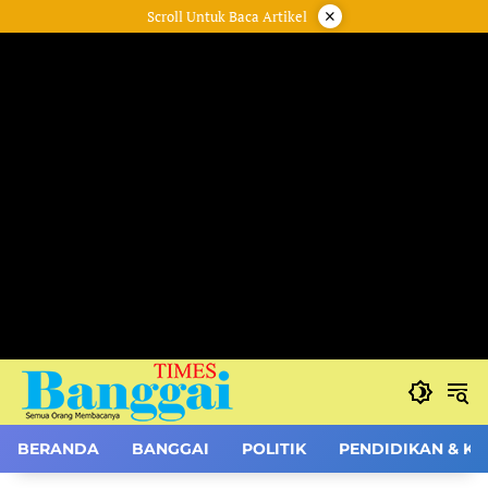
Langsung
×
Scroll Untuk Baca Artikel
ke
konten
BERANDA
BANGGAI
POLITIK
PENDIDIKAN & K