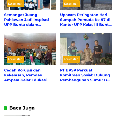
Kecamatan
Kecamatan
Semangat Juang
Upacara Peringatan Hari
Pahlawan Jadi Inspirasi
Sumpah Pemuda Ke-97 di
UPP Bunta dalam
Kantor UPP Kelas III Bunta
Membangun Sektor
Berjalan Khidmat
Maritim
Kecamatan
Kecamatan
Cegah Korupsi dan
PT BPSP Perkuat
Kekerasan, Pemdes
Komitmen Sosial: Dukung
Ampera Gelar Edukasi
Pembangunan Sumur Bor
Hukum Bersama Kacabjari
Masjid Nurul Yaqin, Piasan
Pagimana
Pura, dan Perayaan Maulid
Nabi di Desa Siuna
Baca Juga