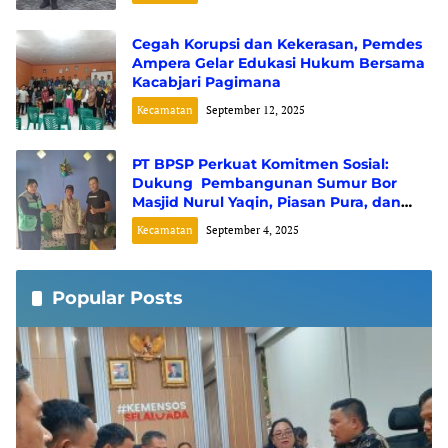
Cegah Korupsi dan Kekerasan, Pemdes
Ampera Gelar Edukasi Hukum Bersama
Kacabjari Pagimana
Kecamatan
September 12, 2025
PT BPSP Perkuat Komitmen Sosial:
Dukung Pembangunan Sumur Bor
Masjid Nurul Yaqin, Piasan Pura, dan
Perayaan Maulid Nabi di Desa Siuna
Kecamatan
September 4, 2025
Popular Posts