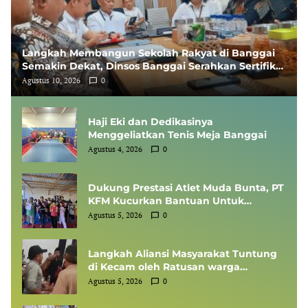
Langkah Membangun Sekolah Rakyat di Banggai
Semakin Dekat, Dinsos Banggai Serahkan Sertifikat
Lahan ke Kemensos
Agustus 10, 2026
0
Haji Eki dan Dedikasinya
Menggeliatkan Tenis Meja Banggai
Agustus 4, 2026
0
Dukung Prestasi Atlet Muda Bunta, PT
KFM Kucurkan Bantuan Untuk
Ranting INKANAS Bunta Ikuti
Agustus 5, 2026
0
Kejuaraan FORKI di Poso
Langkah Aliansi Masyarakat Tuntung
di Kecam oleh Ratusan warga
Tuntung Sendiri
Agustus 5, 2026
0