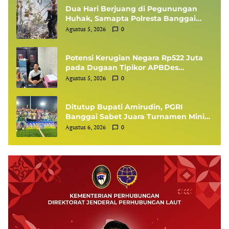
Dua Hari Berjuang di Pegunungan
Huhak, Samapta Polresta Banggai
Berhasil Padamkan 50 Hektare
Agustus 5, 2026
0
Karhutla
Potensi Kerugian Negara Rp522 Juta
pada Dugaan Tipikor APBDes
Tuntung, Polresta Banggai Tunggu
Agustus 5, 2026
0
Perhitungan Resmi dari BPK RI
Ditutup Bupati Amirudin, PGRI
Banggai Sabet Juara Turnamen Mini
Soccer Bupati Cup ASN 2026
Agustus 6, 2026
0