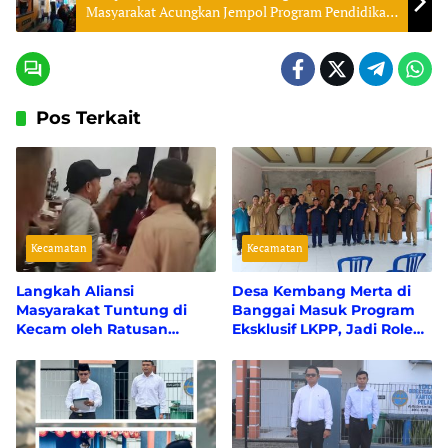
Masyarakat Acungkan Jempol Program Pendidikan
dan Kesehatan Gratis ATFM
Pos Terkait
Kecamatan
Kecamatan
Langkah Aliansi
Desa Kembang Merta di
Masyarakat Tuntung di
Banggai Masuk Program
Kecam oleh Ratusan
Eksklusif LKPP, Jadi Role
warga Tuntung Sendiri
Model PBJ Dari 75.000
Desa se-Indonesia