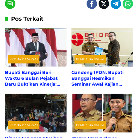
Pos Terkait
PEMDA BANGGAI
PEMDA BANGGAI
Bupati Banggai Beri
Gandeng IPDN, Bupati
Waktu 6 Bulan Pejabat
Banggai Resmikan
Baru Buktikan Kinerja:
Seminar Awal Kajian
“Tidak Sanggup, Saya
Desain Besar Wilayah
Ganti!”
PEMDA BANGGAI
PEMDA BANGGAI