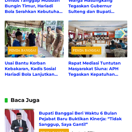
Dinsos Tanggap Musibah
Warga Masungkang
Bungin Timur, Hariadi
Tegaskan Gubernur
Bola Serahkan Kebutuhan
Sulteng dan Bupati
Dasar Untuk Korban
Banggai Sama-Sama
Kebakaran
Bekerja
PEMDA BANGGAI
PEMDA BANGGAI
Usai Bantu Korban
Rapat Mediasi Tuntutan
Kebakaran, Kadis Sosial
Masyarakat Siuna: APH
Hariadi Bola Lanjutkan
Tegaskan Kepatuhan
Aksi Humanis Pantau
Hukum Regulasi CSR dan
ODGJ di Nambo
Risiko Suap, Perusahaan
Suarakan Hak Asasi
Karyawan
Baca Juga
Bupati Banggai Beri Waktu 6 Bulan
Pejabat Baru Buktikan Kinerja: “Tidak
Sanggup, Saya Ganti!”