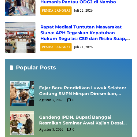
Humanis Pantau ODGJ di Nambo
PEMDA BANGGAI
Juli 22, 2026
Rapat Mediasi Tuntutan Masyarakat
Siuna: APH Tegaskan Kepatuhan
Hukum Regulasi CSR dan Risiko Suap,
Perusahaan Suarakan Hak Asasi
PEMDA BANGGAI
Juli 21, 2026
Karyawan
Popular Posts
Fajar Baru Pendidikan Luwuk Selatan:
Gedung SMPN Mirqan Diresmikan,
Bupati Banggai Targetkan Generasi
Agustus 3, 2026
0
Berdaya Saing Global
Gandeng IPDN, Bupati Banggai
Resmikan Seminar Awal Kajian Desain
Besar Wilayah
Agustus 3, 2026
0