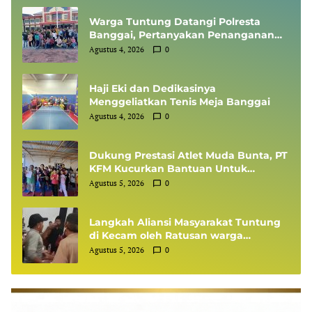
Warga Tuntung Datangi Polresta
Banggai, Pertanyakan Penanganan
Perkara Dugaan Tipikor APBDes
Agustus 4, 2026
0
Haji Eki dan Dedikasinya
Menggeliatkan Tenis Meja Banggai
Agustus 4, 2026
0
Dukung Prestasi Atlet Muda Bunta, PT
KFM Kucurkan Bantuan Untuk
Ranting INKANAS Bunta Ikuti
Agustus 5, 2026
0
Kejuaraan FORKI di Poso
Langkah Aliansi Masyarakat Tuntung
di Kecam oleh Ratusan warga
Tuntung Sendiri
Agustus 5, 2026
0